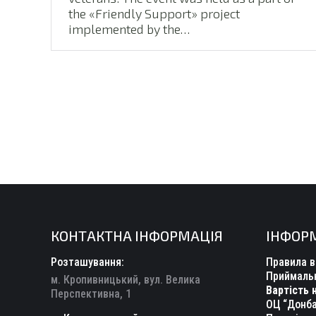
the «Friendly Support» project
implemented by the…
КОНТАКТНА ІНФОРМАЦІЯ
ІНФОР
Розташування:
Правила в
Приймальн
м. Кропивницький, вул. Велика
Вартість 
Перспективна, 1
ОЦ “Донба