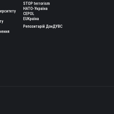
STOP terrorism
НАТО-Україна
верситету
CEPOL
EUКраїна
ту
Репозитарій ДонДУВС
чення