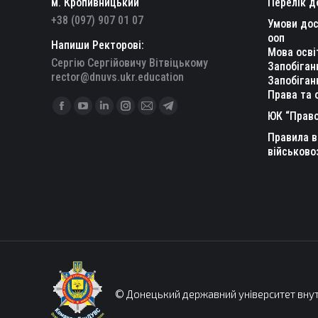
м. Кропивницький
Перелік д
+38 (097) 907 01 07
Умови дос
ооп
Напиши Ректорові:
Мова осві
Сергію Сергійовичу Вітвіцькому
Запобіган
rector@dnuvs.ukr.education
Запобіган
Права та 
Find us on:
Facebook
YouTube
Linkedin
Instagram
Mail
Telegram
ЮК “Право
page
page
page
page
page
page
Правила в
opens
opens
opens
opens
opens
opens
військово
in
in
in
in
in
in
new
new
new
new
new
new
window
window
window
window
window
window
© Донецький державний університет внут