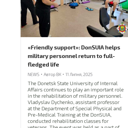
«Friendly support»: DonSUIA helps
military personnel return to full-
fledged life
NEWS
Автор
ВК
11 Липня, 2025
The Donetsk State University of Internal
Affairs continues to play an important role
in the rehabilitation of military personnel.
Vladyslav Dychenko, assistant professor
at the Department of Special Physical and
Pre-Medical Training at the DonSUIA,
conducted rehabilitation classes for
veterans. The event was held as a part of