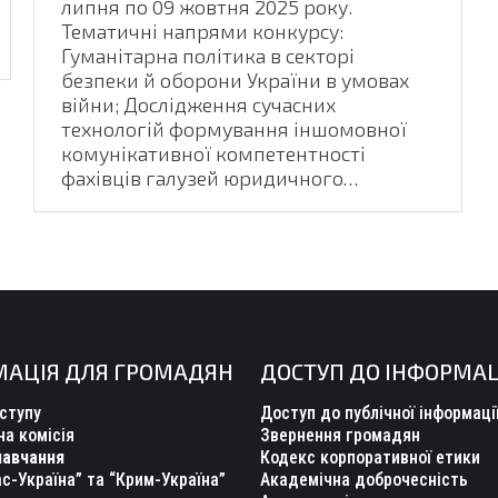
липня по 09 жовтня 2025 року.
Тематичні напрями конкурсу:
Гуманітарна політика в секторі
безпеки й оборони України в умовах
війни; Дослідження сучасних
технологій формування іншомовної
комунікативної компетентності
фахівців галузей юридичного…
МАЦІЯ ДЛЯ ГРОМАДЯН
ДОСТУП ДО ІНФОРМАЦ
ступу
Доступ до публічної інформаці
а комісія
Звернення громадян
навчання
Кодекс корпоративної етики
с-Україна” та “Крим-Україна”
Академічна доброчесність