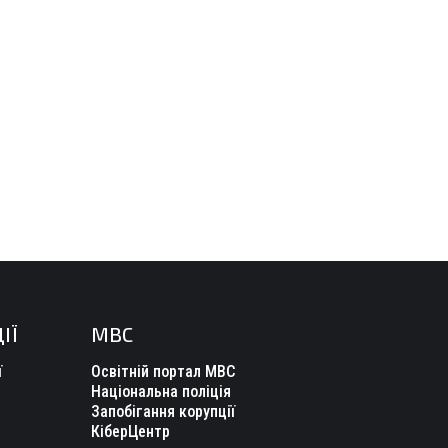
ІЇ
МВС
ї
Освітній портал МВС
Національна поліція
Запобігання корупції
КіберЦентр