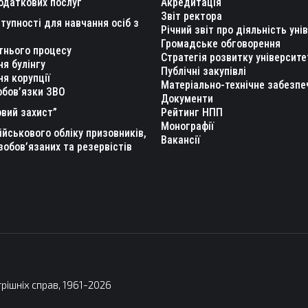
одаткових послуг
Акредитація
Звіт ректора
тупності для навчання осіб з
Річний звіт про діяльність уні
Громадське обговорення
тнього процесу
Стратегія розвитку університе
ня булінгу
Публічні закупівлі
ня корупції
Матеріально-технічне забезпе
обов’язки ЗВО
Документи
вий захист”
Рейтинг НПП
Монографії
ійськового обліку призовників,
Вакансії
зобов’язаних та резервістів
рішніх справ, 1961-2026