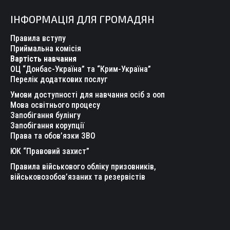
page
page
page
page
page
page
ІНФОРМАЦІЯ ДЛЯ ГРОМАДЯН
opens
opens
opens
opens
opens
opens
in
in
in
in
in
in
Правила вступу
new
new
new
new
new
new
Приймальна комісія
Вартість навчання
window
window
window
window
window
window
ОЦ “Донбас-Україна” та “Крим-Україна”
Перелік додаткових послуг
Умови доступності для навчання осіб з ооп
Мова освітнього процесу
Запобігання булінгу
Запобігання корупції
Права та обов’язки ЗВО
ЮК “Правовий захист”
Правила військового обліку призовників,
військовозобов’язаних та резервістів