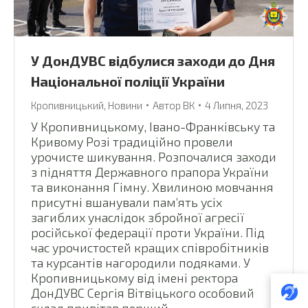
У ДонДУВС відбулися заходи до Дня
Національної поліції України
Кропивницький
,
Новини
Автор
ВК
4 Липня, 2023
У Кропивницькому, Івано-Франківську та
Кривому Розі традиційно провели
урочисте шикування. Розпочалися заходи
з підняття Державного прапора України
та виконання Гімну. Хвилиною мовчання
присутні вшанували пам’ять усіх
загиблих унаслідок збройної агресії
російської федерації проти України. Під
час урочистостей кращих співробітників
та курсантів нагородили подяками. У
Кропивницькому від імені ректора
ДонДУВС Сергія Вітвіцького особовий
склад привітав перший…