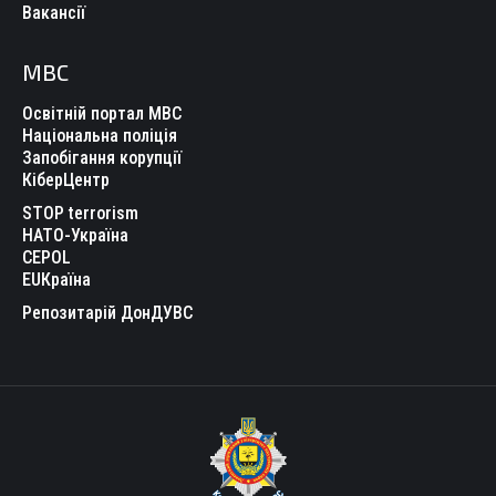
Вакансії
МВС
Освітній портал МВС
Національна поліція
Запобігання корупції
КіберЦентр
STOP terrorism
НАТО-Україна
CEPOL
EUКраїна
Репозитарій ДонДУВС