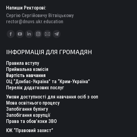
Напиши Ректорові:
Сергію Сергійовичу Вітвіцькому
rector@dnuvs.ukr.education
Find us on:
Facebook
YouTube
Linkedin
Instagram
Mail
Telegram
page
page
page
page
page
page
ІНФОРМАЦІЯ ДЛЯ ГРОМАДЯН
opens
opens
opens
opens
opens
opens
in
in
in
in
in
in
Правила вступу
new
new
new
new
new
new
Приймальна комісія
Вартість навчання
window
window
window
window
window
window
ОЦ “Донбас-Україна” та “Крим-Україна”
Перелік додаткових послуг
Умови доступності для навчання осіб з ооп
Мова освітнього процесу
Запобігання булінгу
Запобігання корупції
Права та обов’язки ЗВО
ЮК “Правовий захист”