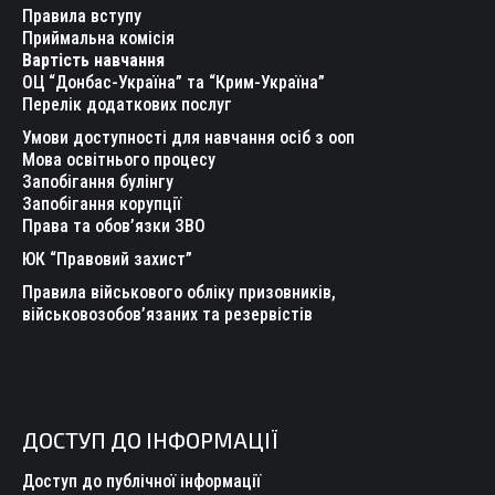
in
in
in
in
in
in
Правила вступу
new
new
new
new
new
new
Приймальна комісія
Вартість навчання
window
window
window
window
window
window
ОЦ “Донбас-Україна” та “Крим-Україна”
Перелік додаткових послуг
Умови доступності для навчання осіб з ооп
Мова освітнього процесу
Запобігання булінгу
Запобігання корупції
Права та обов’язки ЗВО
ЮК “Правовий захист”
Правила військового обліку призовників,
військовозобов’язаних та резервістів
ДОСТУП ДО ІНФОРМАЦІЇ
Доступ до публічної інформації