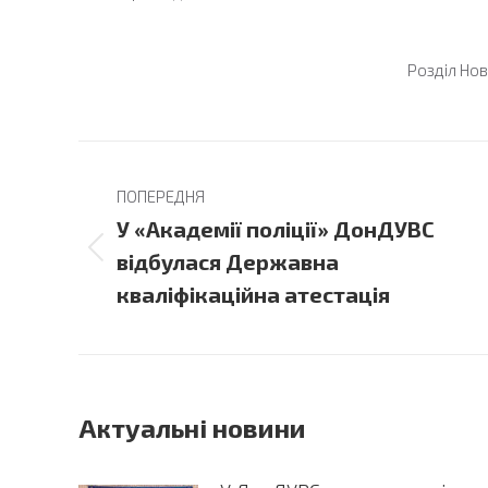
Розділ
Нов
Post
ПОПЕРЕДНЯ
navigation
У «Академії поліції» ДонДУВС
Previous
відбулася Державна
post:
кваліфікаційна атестація
Актуальні новини