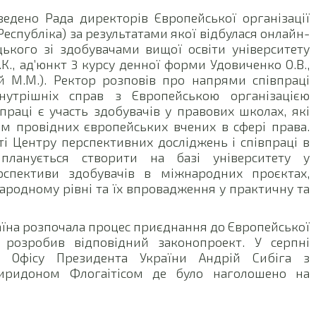
едено Рада директорів Європейської організації
 Республіка) за результатами якої відбулася онлайн-
іцького зі здобувачами вищої освіти університету
К., ад’юнкт 3 курсу денної форми Удовиченко О.В.,
 М.М.). Ректор розповів про напрями співпраці
нутрішніх справ з Європейською організацією
праці є участь здобувачів у правових школах, які
ом провідних європейських вчених в сфері права.
і Центру перспективних досліджень і співпраці в
 планується створити на базі університету у
рспективи здобувачів в міжнародних проєктах,
ародному рівні та їх впровадження у практичну та
раїна розпочала процес приєднання до Європейської
е розробив відповідний законопроект. У серпні
ка Офісу Президента України Андрій Сибіга з
иридоном Флогаітісом де було наголошено на