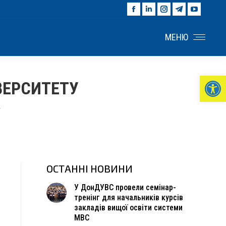
Facebook
Linkedin
Instagram
Telegram
YouTu
page
page
page
page
page
opens
opens
opens
opens
opens
МЕНЮ
in
in
in
in
in
new
new
new
new
new
window
window
window
window
windo
Ві
ВЕРСИТЕТУ
У
ОСТАННІ НОВИНИ
У ДонДУВС провели семінар-
тренінг для начальників курсів
закладів вищої освіти системи
МВС