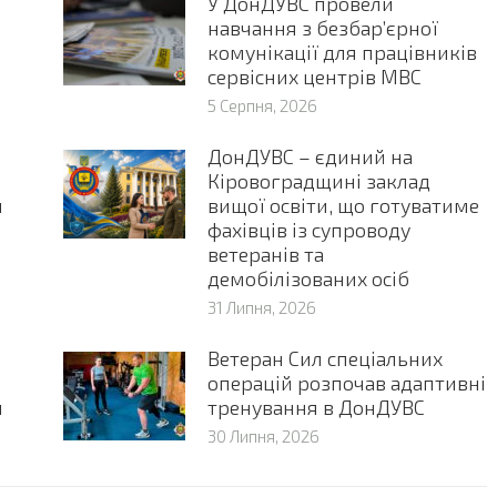
-
У ДонДУВС провели
навчання з безбар’єрної
комунікації для працівників
сервісних центрів МВС
5 Серпня, 2026
ДонДУВС – єдиний на
Кіровоградщині заклад
я
вищої освіти, що готуватиме
и
фахівців із супроводу
ветеранів та
демобілізованих осіб
31 Липня, 2026
Ветеран Сил спеціальних
операцій розпочав адаптивні
и
тренування в ДонДУВС
30 Липня, 2026