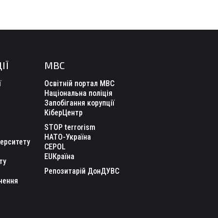
ІЇ
МВС
ї
Освітній портал МВС
Національна поліція
Запобігання корупції
КіберЦентр
STOP terrorism
НАТО-Україна
верситету
CEPOL
EUКраїна
ту
Репозитарій ДонДУВС
чення