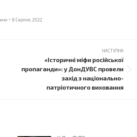
ини
8 Серпня, 2022
НАСТУПНА
«Історичні міфи російської
пропаганди»: у ДонДУВС провели
Next
захід з національно-
post:
патріотичного виховання