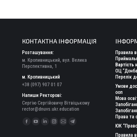
КОНТАКТНА ІНФОРМАЦІЯ
ІНФОР
Розташування:
Правила в
Приймальн
м. Кропивницький, вул. Велика
Вартість 
Перспективна, 1
ОЦ “Донба
м. Кропивницький
Перелік д
+38 (097) 907 01 07
Умови дос
ооп
Напиши Ректорові:
Мова осві
Сергію Сергійовичу Вітвіцькому
Запобіган
rector@dnuvs.ukr.education
Запобіган
Права та 
Find us on:
Facebook
YouTube
Linkedin
Instagram
Mail
Telegram
ЮК “Право
page
page
page
page
page
page
Правила в