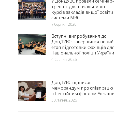
У ДонДУВС провели семінар
тренінг для начальників
курсів закладів вищої освіти
системи МВС
7 Серпня, 2026
Вступні випробування до
ДонДУВС: завершився новий
етап підготовки фахівців дл
Національної поліції Україн
4 Серпня, 2026
ДонДУВС підписав
меморандум про співпрацю
з Пенсійним фондом Україн
30 Липня, 2026