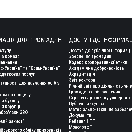
МАЦІЯ ДЛЯ ГРОМАДЯН
ДОСТУП ДО ІНФОРМАЦ
ступу
Доступ до публічної інформаці
а комісія
Звернення громадян
навчання
Кодекс корпоративної етики
с-Україна” та “Крим-Україна”
Академічна доброчесність
одаткових послуг
Акредитація
Звіт ректора
тупності для навчання осіб з
Річний звіт про діяльність уні
Громадське обговорення
тнього процесу
Стратегія розвитку університе
ня булінгу
Публічні закупівлі
ня корупції
Матеріально-технічне забезпе
обов’язки ЗВО
Документи
вий захист”
Рейтинг НПП
Монографії
ійськового обліку призовників,