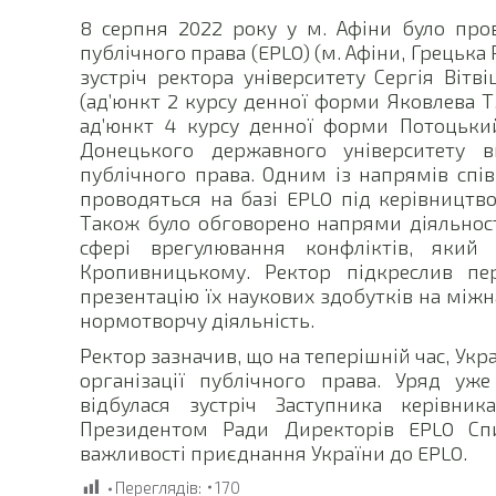
8 серпня 2022 року у м. Афіни було пров
публічного права (EPLO) (м. Афіни, Грецька
зустріч ректора університету Сергія Вітв
(ад’юнкт 2 курсу денної форми Яковлева Т.
ад’юнкт 4 курсу денної форми Потоцький
Донецького державного університету в
публічного права. Одним із напрямів спів
проводяться на базі EPLO під керівництв
Також було обговорено напрями діяльност
сфері врегулювання конфліктів, який
Кропивницькому. Ректор підкреслив пе
презентацію їх наукових здобутків на міжн
нормотворчу діяльність.
Ректор зазначив, що на теперішній час, Ук
організації публічного права. Уряд уж
відбулася зустріч Заступника керівни
Президентом Ради Директорів EPLO Сп
важливості приєднання України до EPLO.
Переглядів:
170