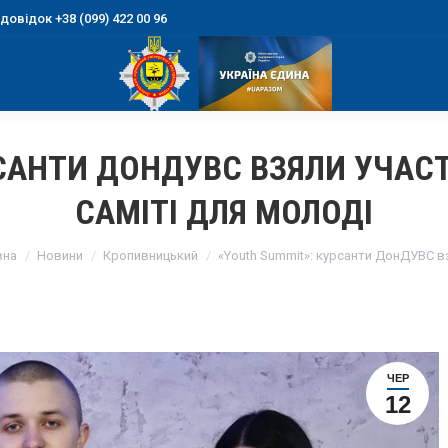
овідок +38 (099) 422 00 96
РСАНТИ ДОНДУВС ВЗЯЛИ УЧАС
САМІТІ ДЛЯ МОЛОДІ
are here:
вна
Новини
Кропивницький
«Youth Summit»: курсанти ДонДУВС 
ЧЕР
12