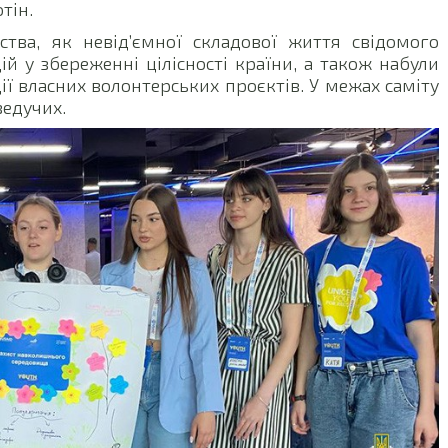
тін.
тва, як невід’ємної складової життя свідомого
й у збереженні цілісності країни, а також набули
ї власних волонтерських проєктів. У межах саміту
ведучих.