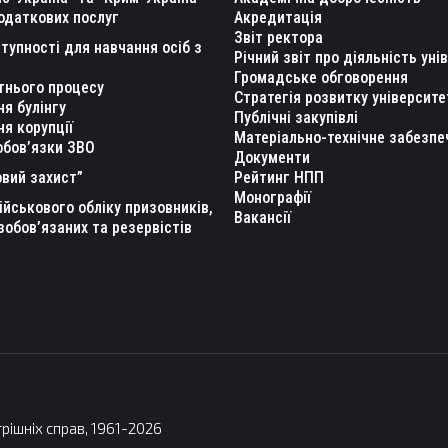
одаткових послуг
Акредитація
Звіт ректора
тупності для навчання осіб з
Річний звіт про діяльність уні
Громадське обговорення
тнього процесу
Стратегія розвитку університе
ня булінгу
Публічні закупівлі
ня корупції
Матеріально-технічне забезпе
обов’язки ЗВО
Документи
вий захист”
Рейтинг НПП
Монографії
ійськового обліку призовників,
Вакансії
зобов’язаних та резервістів
рішніх справ, 1961-2026