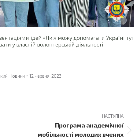
зентаціями ідей «Як я можу допомагати Україні тут
вати у власній волонтерській діяльності.
ький
,
Новини
12 Червня, 2023
НАСТУПНА
Програма академічної
Next
мобільності молодих вчених