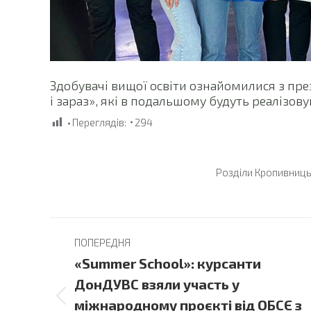
Здобувачі вищої освіти ознайомилися з пре
і зараз», які в подальшому будуть реалізову
Переглядів:
294
Розділи
Кропивниц
Post
ПОПЕРЕДНЯ
navigation
«Summer School»: курсанти
ДонДУВС взяли участь у
Previous
міжнародному проєкті від ОБСЄ з