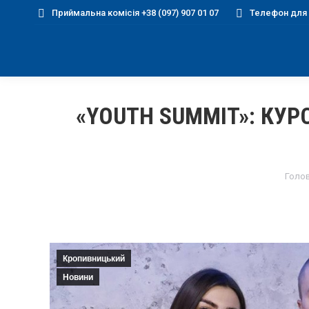
Приймальна комісія +38 (097) 907 01 07
Телефон для д
«YOUTH SUMMIT»: КУ
You 
Голо
Кропивницький
Новини