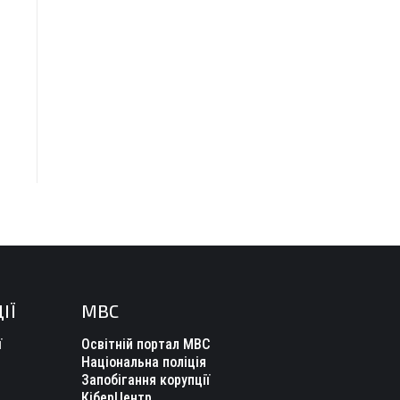
ІЇ
МВС
ї
Освітній портал МВС
Національна поліція
Запобігання корупції
КіберЦентр