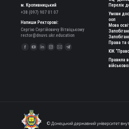
м. Кропивницький
Перелік д
+38 (097) 907 01 07
Умови дос
ооп
Напиши Ректорові:
Мова осві
Сергію Сергійовичу Вітвіцькому
Запобіган
rector@dnuvs.ukr.education
Запобіган
Права та 
Find us on:
Facebook
YouTube
Linkedin
Instagram
Mail
Telegram
ЮК “Право
page
page
page
page
page
page
Правила в
opens
opens
opens
opens
opens
opens
військово
in
in
in
in
in
in
new
new
new
new
new
new
window
window
window
window
window
window
© Донецький державний університет внут