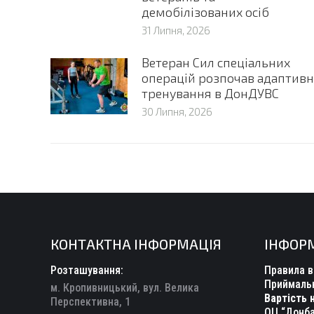
демобілізованих осіб
31 Липня, 2026
Ветеран Сил спеціальних
операцій розпочав адаптивн
тренування в ДонДУВС
30 Липня, 2026
КОНТАКТНА ІНФОРМАЦІЯ
ІНФОР
Розташування:
Правила в
Приймальн
м. Кропивницький, вул. Велика
Вартість 
Перспективна, 1
ОЦ “Донба