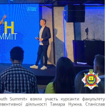
outh Summit» взяли участь курсанти факультету
евентивної діяльності Тамара Нужна, Станіслав