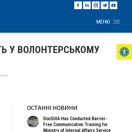
Facebook
Linkedin
Instagram
Telegram
YouTu
page
page
page
page
page
opens
opens
opens
opens
opens
МЕНЮ
in
in
in
in
in
new
new
new
new
new
window
window
window
window
windo
Ві
ТЬ У ВОЛОНТЕРСЬКОМУ
взяли…
ОСТАННІ НОВИНИ
DonSUIA Has Conducted Barrier-
Free Communication Training for
Ministry of Internal Affairs Service