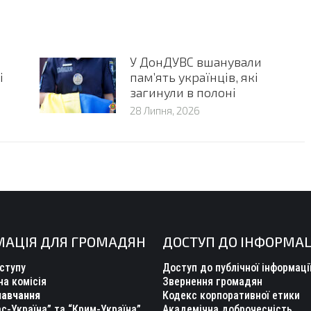
У ДонДУВС вшанували
і
пам’ять українців, які
загинули в полоні
28 Липня, 2026
МАЦІЯ ДЛЯ ГРОМАДЯН
ДОСТУП ДО ІНФОРМАЦ
ступу
Доступ до публічної інформаці
а комісія
Звернення громадян
навчання
Кодекс корпоративної етики
с-Україна” та “Крим-Україна”
Академічна доброчесність