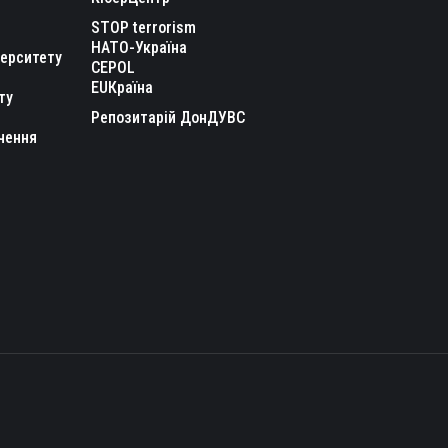
STOP terrorism
НАТО-Україна
верситету
CEPOL
EUКраїна
ту
Репозитарій ДонДУВС
чення