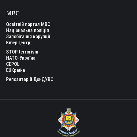
МВС
Освітній портал МВС
Національна поліція
Запобігання корупції
КіберЦентр
STOP terrorism
НАТО-Україна
CEPOL
EUКраїна
Репозитарій ДонДУВС