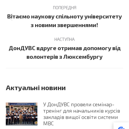
Post
ПОПЕРЕДНЯ
navigation
Вітаємо наукову спільноту університету
Previous
з новими звершеннями!
post:
НАСТУПНА
ДонДУВС вдруге отримав допомогу від
Next
волонтерів з Люксембургу
post:
Актуальні новини
У ДонДУВС провели семінар-
тренінг для начальників курсів
закладів вищої освіти системи
МВС