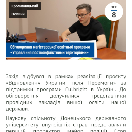
Кропивницький
ЧЕР
8
Новини
Захід відбувся в рамках реалізації проєкту
«Відновлення України після Перемоги» за
підтримки програми Fulbright в Україні. До
обговорення долучилися представники
провідних закладів вищої освіти нашої
держави.
Наукову спільноту Донецького державного
університету внутрішніх справ представляли
перший проректор майор поліції Єгор