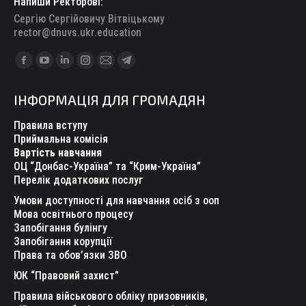
Напиши Ректорові:
Сергію Сергійовичу Вітвіцькому
rector@dnuvs.ukr.education
Find us on:
Facebook
YouTube
Linkedin
Instagram
Mail
Telegram
page
page
page
page
page
page
ІНФОРМАЦІЯ ДЛЯ ГРОМАДЯН
opens
opens
opens
opens
opens
opens
in
in
in
in
in
in
Правила вступу
new
new
new
new
new
new
Приймальна комісія
Вартість навчання
window
window
window
window
window
window
ОЦ “Донбас-Україна” та “Крим-Україна”
Перелік додаткових послуг
Умови доступності для навчання осіб з ооп
Мова освітнього процесу
Запобігання булінгу
Запобігання корупції
Права та обов’язки ЗВО
ЮК “Правовий захист”
Правила військового обліку призовників,