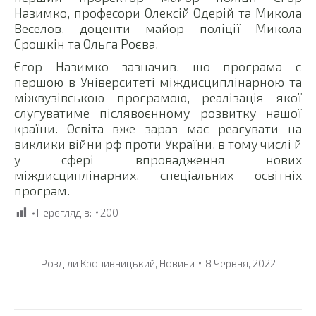
Назимко, професори Олексій Одерій та Микола
Веселов, доценти майор поліції Микола
Єрошкін та Ольга Роєва.
Єгор Назимко зазначив, що програма є
першою в Університеті міждисциплінарною та
міжвузівською програмою, реалізація якої
слугуватиме післявоєнному розвитку нашої
країни. Освіта вже зараз має реагувати на
виклики війни рф проти України, в тому числі й
у сфері впровадження нових
міждисциплінарних, спеціальних освітніх
програм.
Переглядів:
200
Розділи
Кропивницький
,
Новини
8 Червня, 2022