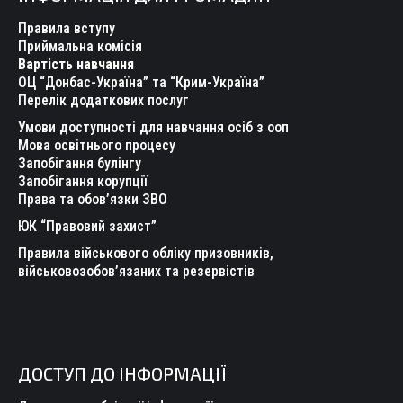
in
in
in
in
in
in
Правила вступу
new
new
new
new
new
new
Приймальна комісія
Вартість навчання
window
window
window
window
window
window
ОЦ “Донбас-Україна” та “Крим-Україна”
Перелік додаткових послуг
Умови доступності для навчання осіб з ооп
Мова освітнього процесу
Запобігання булінгу
Запобігання корупції
Права та обов’язки ЗВО
ЮК “Правовий захист”
Правила військового обліку призовників,
військовозобов’язаних та резервістів
ДОСТУП ДО ІНФОРМАЦІЇ