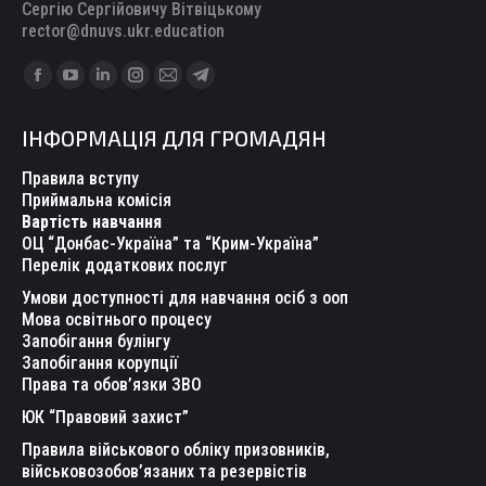
Сергію Сергійовичу Вітвіцькому
rector@dnuvs.ukr.education
Find us on:
Facebook
YouTube
Linkedin
Instagram
Mail
Telegram
page
page
page
page
page
page
ІНФОРМАЦІЯ ДЛЯ ГРОМАДЯН
opens
opens
opens
opens
opens
opens
in
in
in
in
in
in
Правила вступу
new
new
new
new
new
new
Приймальна комісія
Вартість навчання
window
window
window
window
window
window
ОЦ “Донбас-Україна” та “Крим-Україна”
Перелік додаткових послуг
Умови доступності для навчання осіб з ооп
Мова освітнього процесу
Запобігання булінгу
Запобігання корупції
Права та обов’язки ЗВО
ЮК “Правовий захист”
Правила військового обліку призовників,
військовозобов’язаних та резервістів