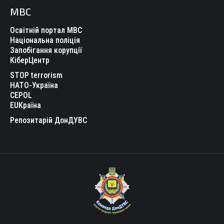
МВС
Освітній портал МВС
Національна поліція
Запобігання корупції
КіберЦентр
STOP terrorism
НАТО-Україна
CEPOL
EUКраїна
Репозитарій ДонДУВС