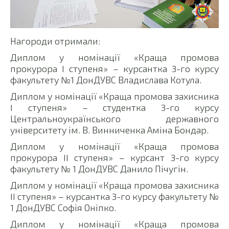
Нагороди отримали:
Диплом у номінації «Краща промова
прокурора I ступеня» – курсантка 3-го курсу
факультету №1 ДонДУВС Владислава Котула.
Диплом у номінації «Краща промова захисника
I ступеня» – студентка 3-го курсу
Центральноукраїнського державного
університету ім. В. Винниченка Аміна Бондар.
Диплом у номінації «Краща промова
прокурора II ступеня» – курсант 3-го курсу
факультету № 1 ДонДУВС Данило Пічугін.
Диплом у номінації «Краща промова захисника
II ступеня» – курсантка 3-го курсу факультету №
1 ДонДУВС Софія Оніпко.
Диплом у номінації «Краща промова