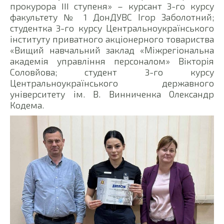
прокурора III ступеня» – курсант 3-го курсу
факультету № 1 ДонДУВС Ігор Заболотний;
студентка 3-го курсу Центральноукраїнського
інституту приватного акціонерного товариства
«Вищий навчальний заклад «Міжрегіональна
академія управління персоналом» Вікторія
Соловйова; студент 3-го курсу
Центральноукраїнського державного
університету ім. В. Винниченка Олександр
Кодема.