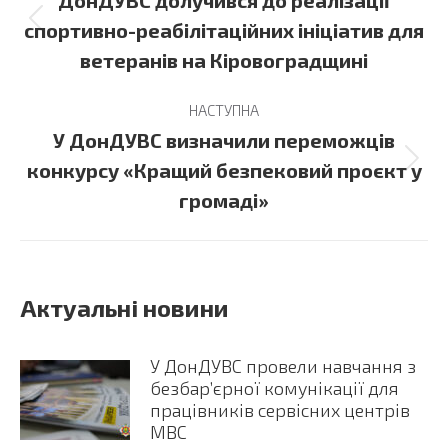
ДонДУВС долучився до реалізації
Previous
спортивно-реабілітаційних ініціатив для
post:
ветеранів на Кіровоградщині
НАСТУПНА
У ДонДУВС визначили переможців
Next
конкурсу «Кращий безпековий проєкт у
post:
громаді»
Актуальні новини
У ДонДУВС провели навчання з
безбар’єрної комунікації для
працівників сервісних центрів
МВС