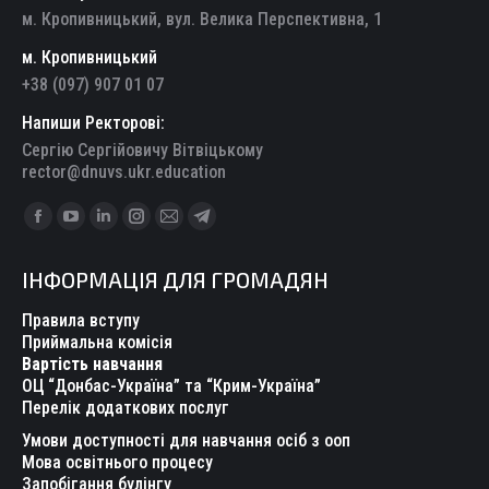
м. Кропивницький, вул. Велика Перспективна, 1
м. Кропивницький
+38 (097) 907 01 07
Напиши Ректорові:
Сергію Сергійовичу Вітвіцькому
rector@dnuvs.ukr.education
Find us on:
Facebook
YouTube
Linkedin
Instagram
Mail
Telegram
page
page
page
page
page
page
ІНФОРМАЦІЯ ДЛЯ ГРОМАДЯН
opens
opens
opens
opens
opens
opens
in
in
in
in
in
in
Правила вступу
new
new
new
new
new
new
Приймальна комісія
Вартість навчання
window
window
window
window
window
window
ОЦ “Донбас-Україна” та “Крим-Україна”
Перелік додаткових послуг
Умови доступності для навчання осіб з ооп
Мова освітнього процесу
Запобігання булінгу