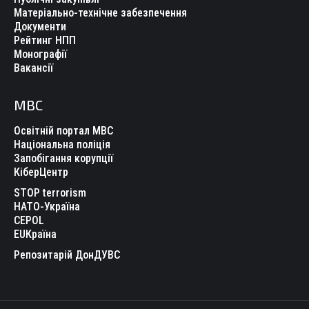
Матеріально-технічне забезпечення
Документи
Рейтинг НПП
Монографії
Вакансії
МВС
Освітній портал МВС
Національна поліція
Запобігання корупції
КіберЦентр
STOP terrorism
НАТО-Україна
CEPOL
EUКраїна
Репозитарій ДонДУВС