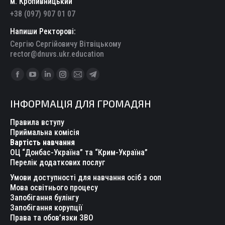
м. Кропивницький
+38 (097) 907 01 07
Напиши Ректорові:
Сергію Сергійовичу Вітвіцькому
rector@dnuvs.ukr.education
Find us on:
Facebook
YouTube
Linkedin
Instagram
Mail
Telegram
page
page
page
page
page
page
ІНФОРМАЦІЯ ДЛЯ ГРОМАДЯН
opens
opens
opens
opens
opens
opens
in
in
in
in
in
in
Правила вступу
new
new
new
new
new
new
Приймальна комісія
Вартість навчання
window
window
window
window
window
window
ОЦ “Донбас-Україна” та “Крим-Україна”
Перелік додаткових послуг
Умови доступності для навчання осіб з ооп
Мова освітнього процесу
Запобігання булінгу
Запобігання корупції
Права та обов’язки ЗВО