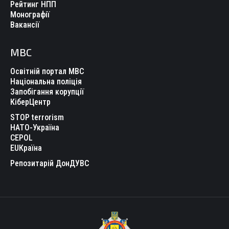
Рейтинг НПП
Монографії
Вакансії
МВС
Освітній портал МВС
Національна поліція
Запобігання корупції
КіберЦентр
STOP terrorism
НАТО-Україна
CEPOL
EUКраїна
Репозитарій ДонДУВС