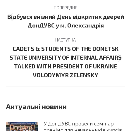
Post
ПОПЕРЕДНЯ
navigation
Відбувся виїзний День відкритих дверей
Previous
ДонДУВС у м. Олександрія
post:
НАСТУПНА
CADETS & STUDENTS OF THE DONETSK
STATE UNIVERSITY OF INTERNAL AFFAIRS
Next
TALKED WITH PRESIDENT OF UKRAINE
post:
VOLODYMYR ZELENSKY
Актуальні новини
У ДонДУВС провели семінар-
тренінг для начальників курсів