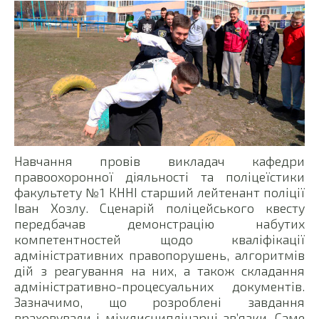
Навчання провів викладач кафедри
правоохоронної діяльності та поліцеїстики
факультету №1 КННІ старший лейтенант поліції
Іван Хозлу. Сценарій поліцейського квесту
передбачав демонстрацію набутих
компетентностей щодо кваліфікації
адміністративних правопорушень, алгоритмів
дій з реагування на них, а також складання
адміністративно-процесуальних документів.
Зазначимо, що розроблені завдання
враховували і міждисциплінарні зв’язки. Саме