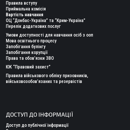
in
in
in
in
in
in
Правила вступу
new
new
new
new
new
new
Приймальна комісія
Вартість навчання
window
window
window
window
window
window
ОЦ “Донбас-Україна” та “Крим-Україна”
Перелік додаткових послуг
Умови доступності для навчання осіб з ооп
Мова освітнього процесу
Запобігання булінгу
Запобігання корупції
Права та обов’язки ЗВО
ЮК “Правовий захист”
Правила військового обліку призовників,
військовозобов’язаних та резервістів
ДОСТУП ДО ІНФОРМАЦІЇ
Доступ до публічної інформації