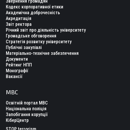
Звернення громадян
Кодекс корпоративної етики
Академічна доброчесність
Акредитація
Звіт ректора
Річний звіт про діяльність університету
Громадське обговорення
Стратегія розвитку університету
Публічні закупівлі
Матеріально-технічне забезпечення
Документи
Рейтинг НПП
Монографії
Вакансії
МВС
Освітній портал МВС
Національна поліція
Запобігання корупції
КіберЦентр
STOP terrorism