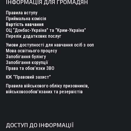
ІНФОРМАЦІЯ ДЛЯ ГРОМАДЯН
opens
opens
opens
opens
opens
opens
in
in
in
in
in
in
Правила вступу
new
new
new
new
new
new
Приймальна комісія
Вартість навчання
window
window
window
window
window
window
ОЦ “Донбас-Україна” та “Крим-Україна”
Перелік додаткових послуг
Умови доступності для навчання осіб з ооп
Мова освітнього процесу
Запобігання булінгу
Запобігання корупції
Права та обов’язки ЗВО
ЮК “Правовий захист”
Правила військового обліку призовників,
військовозобов’язаних та резервістів
ДОСТУП ДО ІНФОРМАЦІЇ