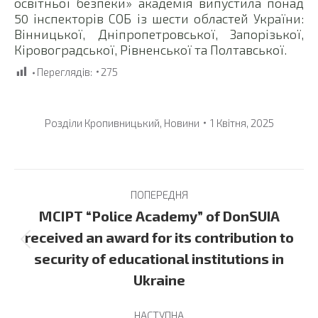
освітньої безпеки» академія випустила понад
50 інспекторів СОБ із шести областей України:
Вінницької, Дніпропетровської, Запорізької,
Кіровоградської, Рівненської та Полтавської.
Переглядів:
275
Розділи
Кропивницький
,
Новини
1 Квітня, 2025
Post
ПОПЕРЕДНЯ
navigation
MCIPT “Police Academy” of DonSUIA
received an award for its contribution to
Previous
security of educational institutions in
post:
Ukraine
НАСТУПНА