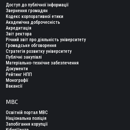
Доступ до публічної інформації
Звернення громадян
Кодекс корпоративної етики
Академічна доброчесність
Акредитація
Звіт ректора
Річний звіт про діяльність університету
Громадське обговорення
Стратегія розвитку університету
Публічні закупівлі
Матеріально-технічне забезпечення
Документи
Рейтинг НПП
Монографії
Вакансії
МВС
Освітній портал МВС
Національна поліція
Запобігання корупції
КіберЦентр