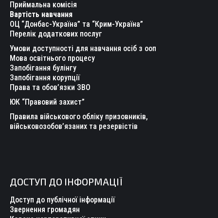
new
new
new
new
new
new
Приймальна комісія
Вартість навчання
window
window
window
window
window
window
ОЦ “Донбас-Україна” та “Крим-Україна”
Перелік додаткових послуг
Умови доступності для навчання осіб з ооп
Мова освітнього процесу
Запобігання булінгу
Запобігання корупції
Права та обов’язки ЗВО
ЮК “Правовий захист”
Правила військового обліку призовників,
військовозобов’язаних та резервістів
ДОСТУП ДО ІНФОРМАЦІЇ
Доступ до публічної інформації
Звернення громадян