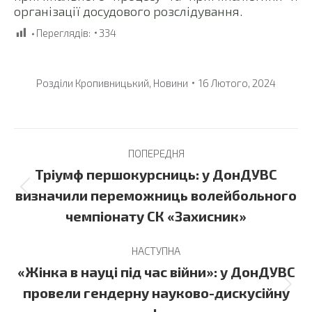
організації досудового розслідування.
Переглядів:
334
Розділи
Кропивницький
,
Новини
16 Лютого, 2024
Post
ПОПЕРЕДНЯ
navigation
Тріумф першокурсниць: у ДонДУВС
Previous
визначили переможниць волейбольного
post:
чемпіонату СК «Захисник»
НАСТУПНА
«Жінка в науці під час війни»: у ДонДУВС
Next
провели гендерну науково-дискусійну
post: