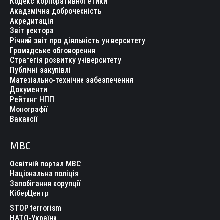
Кодекс корпоративної етики
Академічна доброчесність
Акредитація
Звіт ректора
Річний звіт про діяльність університету
Громадське обговорення
Стратегія розвитку університету
Публічні закупівлі
Матеріально-технічне забезпечення
Документи
Рейтинг НПП
Монографії
Вакансії
МВС
Освітній портал МВС
Національна поліція
Запобігання корупції
КіберЦентр
STOP terrorism
НАТО-Україна