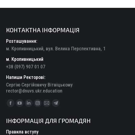
КОНТАКТНА ІНФОРМАЦІЯ
Розташування:
м. Кропивницький, вул. Велика Перспективна, 1
м. Кропивницький
+38 (097) 907 01 07
Напиши Ректорові:
Сергію Сергійовичу Вітвіцькому
rector@dnuvs.ukr.education
Find us on:
Facebook
YouTube
Linkedin
Instagram
Mail
Telegram
page
page
page
page
page
page
ІНФОРМАЦІЯ ДЛЯ ГРОМАДЯН
opens
opens
opens
opens
opens
opens
in
in
in
in
in
in
Правила вступу