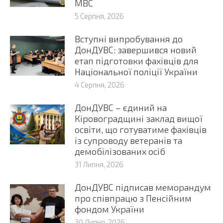
МВС
5 Серпня, 2026
Вступні випробування до
ДонДУВС: завершився новий
етап підготовки фахівців для
Національної поліції України
4 Серпня, 2026
ДонДУВС – єдиний на
Кіровоградщині заклад вищої
освіти, що готуватиме фахівців
із супроводу ветеранів та
демобілізованих осіб
31 Липня, 2026
ДонДУВС підписав меморандум
про співпрацю з Пенсійним
фондом України
30 Липня, 2026