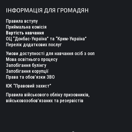
page
page
page
page
page
page
ІНФОРМАЦІЯ ДЛЯ ГРОМАДЯН
opens
opens
opens
opens
opens
opens
in
in
in
in
in
in
Правила вступу
new
new
new
new
new
new
Приймальна комісія
Вартість навчання
window
window
window
window
window
window
ОЦ “Донбас-Україна” та “Крим-Україна”
Перелік додаткових послуг
Умови доступності для навчання осіб з ооп
Мова освітнього процесу
Запобігання булінгу
Запобігання корупції
Права та обов’язки ЗВО
ЮК “Правовий захист”
Правила військового обліку призовників,
військовозобов’язаних та резервістів