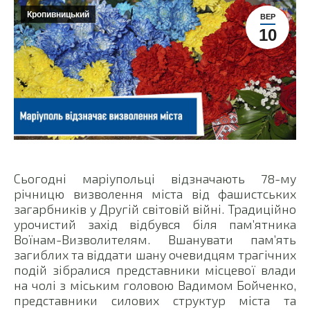
Кропивницький
ВЕР
10
Сьогодні маріупольці відзначають 78-му
річницю визволення міста від фашистських
загарбників у Другій світовій війні. Традиційно
урочистий захід відбувся біля пам’ятника
Воїнам-Визволителям. Вшанувати пам’ять
загиблих та віддати шану очевидцям трагічних
подій зібралися представники місцевої влади
на чолі з міським головою Вадимом Бойченко,
представники силових структур міста та