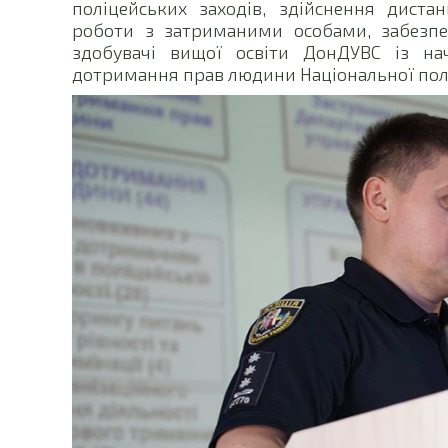
поліцейських заходів, здійснення диста
роботи з затриманими особами, забезп
здобувачі вищої освіти ДонДУВС із на
дотримання прав людини Національної полі