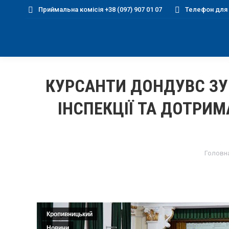
Приймальна комісія +38 (097) 907 01 07
Телефон для д
КУРСАНТИ ДОНДУВС ЗУ
ІНСПЕКЦІЇ ТА ДОТРИМ
You ar
Головн
Кропивницький
Новини