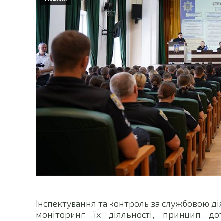
Інспектування та контроль за службовою дія
моніторинг їх діяльності, принцип д