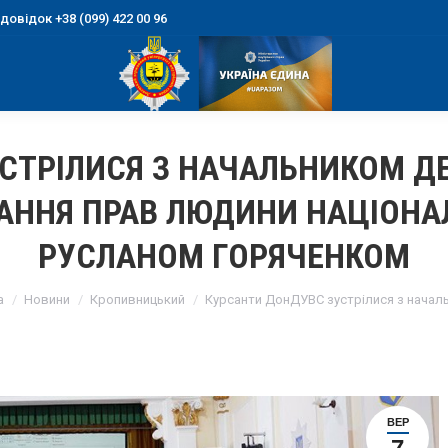
овідок +38 (099) 422 00 96
СТРІЛИСЯ З НАЧАЛЬНИКОМ Д
АННЯ ПРАВ ЛЮДИНИ НАЦІОНАЛ
РУСЛАНОМ ГОРЯЧЕНКОМ
e here:
а
Новини
Кропивницький
Курсанти ДонДУВС зустрілися з начал
ВЕР