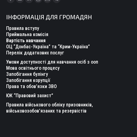
Facebook
YouTube
Linkedin
Instagram
Mail
Telegram
page
page
page
page
page
page
ІНФОРМАЦІЯ ДЛЯ ГРОМАДЯН
opens
opens
opens
opens
opens
opens
in
in
in
in
in
in
Правила вступу
new
new
new
new
new
new
Приймальна комісія
Вартість навчання
window
window
window
window
window
window
ОЦ “Донбас-Україна” та “Крим-Україна”
Перелік додаткових послуг
Умови доступності для навчання осіб з ооп
Мова освітнього процесу
Запобігання булінгу
Запобігання корупції
Права та обов’язки ЗВО
ЮК “Правовий захист”
Правила військового обліку призовників,
військовозобов’язаних та резервістів