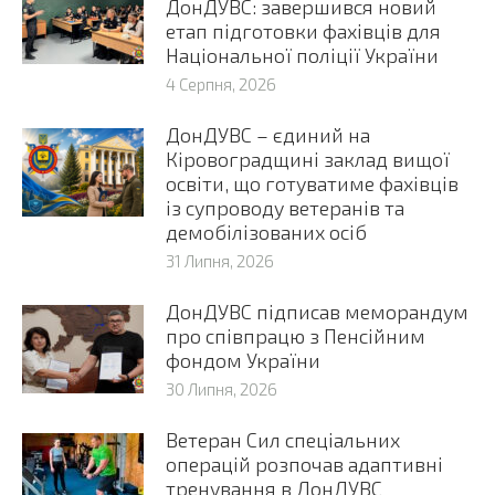
ДонДУВС: завершився новий
етап підготовки фахівців для
Національної поліції України
4 Серпня, 2026
ДонДУВС – єдиний на
Кіровоградщині заклад вищої
освіти, що готуватиме фахівців
із супроводу ветеранів та
демобілізованих осіб
31 Липня, 2026
ДонДУВС підписав меморандум
про співпрацю з Пенсійним
фондом України
30 Липня, 2026
Ветеран Сил спеціальних
операцій розпочав адаптивні
тренування в ДонДУВС