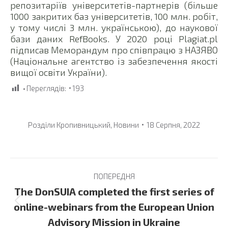
репозитаріїв університетів-партнерів (більше
1000 закритих баз університетів, 100 млн. робіт,
у тому числі 3 млн. українською), до наукової
бази даних RefBooks. У 2020 році Plagiat.pl
підписав Меморандум про співпрацю з НАЗЯВО
(Національне агентство із забезпечення якості
вищої освіти України).
Переглядів:
193
Розділи
Кропивницький
,
Новини
18 Серпня, 2022
Post
ПОПЕРЕДНЯ
navigation
The DonSUIA completed the first series of
Previous
online-webinars from the European Union
post:
Advisory Mission in Ukraine