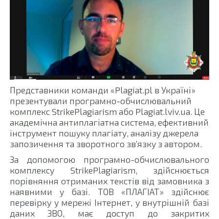
Представники команди «Plagiat.pl в Україні»
презентували програмно-обчислювальний
комплекс StrikePlagiarism або Plagiat.lviv.ua. Це
академічна антиплагіатна система, ефективний
інструмент пошуку плагіату, аналізу джерела
запозичення та зворотного зв’язку з автором.
За допомогою програмно-обчислювального
комплексу StrikePlagiarism, здійснюється
порівняння отриманих текстів від замовника з
наявними у базі. ТОВ «ПЛАГІАТ» здійснює
перевірку у мережі Інтернет, у внутрішній базі
даних ЗВО, має доступ до закритих