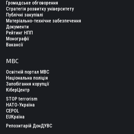
Громадське обговорення
Стратегія розвитку університету
Публічні закупівлі
Матеріально-технічне забезпечення
Документи
Рейтинг НПП
Монографії
Вакансії
МВС
Освітній портал МВС
Національна поліція
Запобігання корупції
КіберЦентр
STOP terrorism
НАТО-Україна
CEPOL
EUКраїна
Репозитарій ДонДУВС