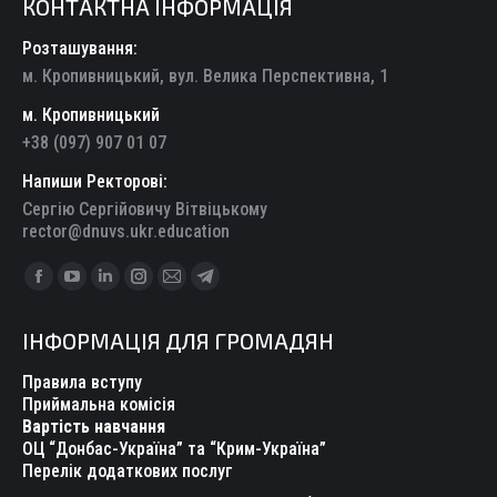
КОНТАКТНА ІНФОРМАЦІЯ
Розташування:
м. Кропивницький, вул. Велика Перспективна, 1
м. Кропивницький
+38 (097) 907 01 07
Напиши Ректорові:
Сергію Сергійовичу Вітвіцькому
rector@dnuvs.ukr.education
Find us on:
Facebook
YouTube
Linkedin
Instagram
Mail
Telegram
page
page
page
page
page
page
ІНФОРМАЦІЯ ДЛЯ ГРОМАДЯН
opens
opens
opens
opens
opens
opens
in
in
in
in
in
in
Правила вступу
new
new
new
new
new
new
Приймальна комісія
Вартість навчання
window
window
window
window
window
window
ОЦ “Донбас-Україна” та “Крим-Україна”
Перелік додаткових послуг