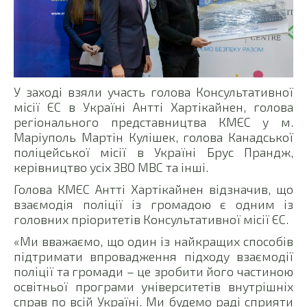
У заході взяли участь голова Консультативної
місії ЄС в Україні Антті Хартікайнен, голова
регіонального представництва КМЄС у м.
Маріуполь Мартін Кулішек, голова Канадської
поліцейської місії в Україні Брус Прандж,
керівництво усіх ЗВО МВС та інші.
Голова КМЄС Антті Хартікайнен відзначив, що
взаємодія поліції із громадою є одним із
головних пріоритетів Консультативної місії ЄС.
«Ми вважаємо, що один із найкращих способів
підтримати впровадження підходу взаємодії
поліції та громади – це зробити його частиною
освітньої програми університетів внутрішніх
справ по всій Україні. Ми будемо раді сприяти