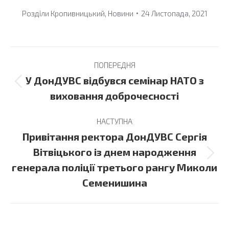
Розділи
Кропивницький
,
Новини
24 Листопада, 2021
Post
ПОПЕРЕДНЯ
navigation
У ДонДУВС відбувся семінар НАТО з
Previous
виховання доброчесності
post:
НАСТУПНА
Привітання ректора ДонДУВС Сергія
Вітвіцького із днем народження
Next
генерала поліції третього рангу Миколи
post:
Семенишина