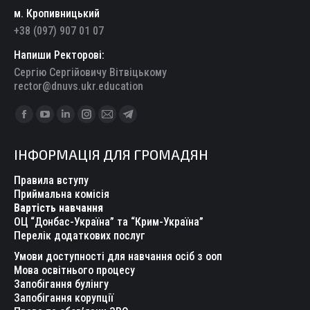
м. Кропивницький
+38 (097) 907 01 07
Напиши Ректорові:
Сергію Сергійовичу Вітвіцькому
rector@dnuvs.ukr.education
Find us on:
Facebook
YouTube
Linkedin
Instagram
Mail
Telegram
page
page
page
page
page
page
ІНФОРМАЦІЯ ДЛЯ ГРОМАДЯН
opens
opens
opens
opens
opens
opens
in
in
in
in
in
in
Правила вступу
new
new
new
new
new
new
Приймальна комісія
Вартість навчання
window
window
window
window
window
window
ОЦ “Донбас-Україна” та “Крим-Україна”
Перелік додаткових послуг
Умови доступності для навчання осіб з ооп
Мова освітнього процесу
Запобігання булінгу
Запобігання корупції