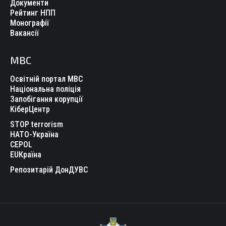
Документи
Рейтинг НПП
Монографії
Вакансії
МВС
Освітній портал МВС
Національна поліція
Запобігання корупції
КіберЦентр
STOP terrorism
НАТО-Україна
CEPOL
EUКраїна
Репозитарій ДонДУВС