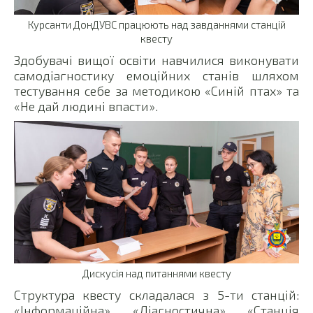
Курсанти ДонДУВС працюють над завданнями станцій
квесту
Здобувачі вищої освіти навчилися виконувати
самодіагностику емоційних станів шляхом
тестування себе за методикою «Синій птах» та
«Не дай людині впасти».
Дискусія над питаннями квесту
Структура квесту складалася з 5-ти станцій:
«Інформаційна», «Діагностична», «Станція