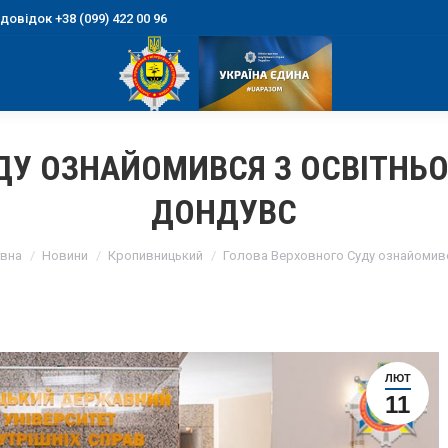
овідок +38 (099) 422 00 96
ДУ ОЗНАЙОМИВСЯ З ОСВІТНЬ
ДОНДУВС
 are here:
вна
Новини
Кропивницький
Голова Верховного Суду ознайомив
ЛЮТ
11