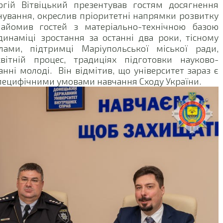
ргій Вітвіцький презентував гостям досягнення
ування, окреслив пріоритетні напрямки розвитку
знайомив гостей з матеріально-технічною базою
инаміці зростання за останні два роки, тісному
лами, підтримці Маріупольської міської ради,
вітній процес, традиціях підготовки науково-
нні молоді. Він відмітив, що університет зараз є
пецифічними умовами навчання Сходу України.