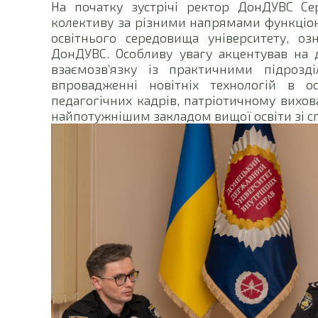
На початку зустрічі ректор ДонДУВС Се
колективу за різними напрямами функціон
освітнього середовища університету, о
ДонДУВС. Особливу увагу акцентував на д
взаємозв’язку із практичними підрозді
впровадженні новітніх технологій в ос
педагогічних кадрів, патріотичному вихова
найпотужнішим закладом вищої освіти зі с