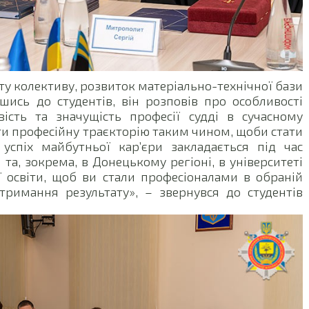
ту колективу, розвиток матеріально-технічної бази
шись до студентів, він розповів про особливості
ість та значущість професії судді в сучасному
ати професійну траєкторію таким чином, щоби стати
успіх майбутньої кар’єри закладається під час
 та, зокрема, в Донецькому регіоні, в університеті
ї освіти, щоб ви стали професіоналами в обраній
тримання результату», – звернувся до студентів