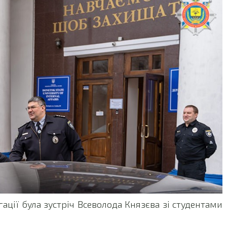
ції була зустріч Всеволода Князєва зі студентами