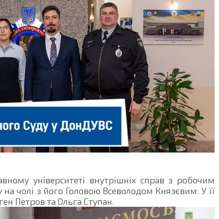
вному університеті внутрішніх справ з робочим
 на чолі з його Головою Всеволодом Князєвим. У її
ген Петров та Ольга Ступак.