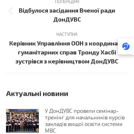
ПОПЕРЕДНЯ
navigation
Відбулося засідання Вченої ради
Previous
ДонДУВС
post:
НАСТУПНА
Керівник Управління ООН з координації
Next
гуманітарних справ Тронду Хасбі
post:
зустрівся з керівництвом ДонДУВС
Актуальні новини
У ДонДУВС провели семінар-
тренінг для начальників курсів
закладів вищої освіти системи
МВС