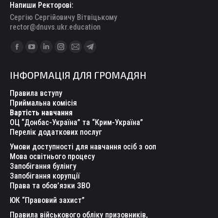
Напиши Ректорові:
Сергію Сергійовичу Вітвіцькому
rector@dnuvs.ukr.education
Find us on:
Facebook
YouTube
Linkedin
Instagram
Mail
Telegram
page
page
page
page
page
page
ІНФОРМАЦІЯ ДЛЯ ГРОМАДЯН
opens
opens
opens
opens
opens
opens
in
in
in
in
in
in
Правила вступу
new
new
new
new
new
new
Приймальна комісія
Вартість навчання
window
window
window
window
window
window
ОЦ “Донбас-Україна” та “Крим-Україна”
Перелік додаткових послуг
Умови доступності для навчання осіб з ооп
Мова освітнього процесу
Запобігання булінгу
Запобігання корупції
Права та обов’язки ЗВО
ЮК “Правовий захист”
Правила військового обліку призовників,