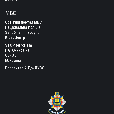
МВС
Освітній портал МВС
Національна поліція
Запобігання корупції
КіберЦентр
STOP terrorism
НАТО-Україна
CEPOL
EUКраїна
Репозитарій ДонДУВС