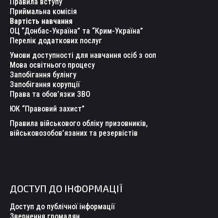
Правила вступу
new
new
new
new
new
new
Приймальна комісія
Вартість навчання
window
window
window
window
window
window
ОЦ “Донбас-Україна” та “Крим-Україна”
Перелік додаткових послуг
Умови доступності для навчання осіб з ооп
Мова освітнього процесу
Запобігання булінгу
Запобігання корупції
Права та обов’язки ЗВО
ЮК “Правовий захист”
Правила військового обліку призовників,
військовозобов’язаних та резервістів
ДОСТУП ДО ІНФОРМАЦІЇ
Доступ до публічної інформації
Звернення громадян