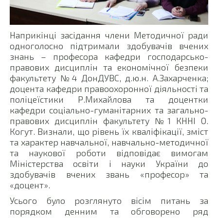
Наприкінці засідання члени Методичної ради
одноголосно підтримали здобувачів вчених
знань – професора кафедри господарсько-
правових дисциплін та економічної безпеки
факультету №4 ДонДУВС, д.ю.н. А.Захарченка;
доцента кафедри правоохоронної діяльності та
поліцеїстики Р.Михайлова та доцентки
кафедри соціально-гуманітарних та загально-
правових дисциплін факультету №1 КННІ О.
Когут. Визнали, що рівень їх кваліфікації, зміст
та характер навчальної, навчально-методичної
та наукової роботи відповідає вимогам
Міністерства освіти і науки України до
здобувачів вчених звань «професор» та
«доцент».
Усього було розглянуто вісім питань за
порядком денним та обговорено ряд