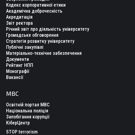
Кодекс корпоративної етики
Академічна доброчесність
Акредитація
Звіт ректора
Річний звіт про діяльність університету
Громадське обговорення
Стратегія розвитку університету
Публічні закупівлі
Матеріально-технічне забезпечення
Документи
Рейтинг НПП
Монографії
Вакансії
МВС
Освітній портал МВС
Національна поліція
Запобігання корупції
КіберЦентр
STOP terrorism