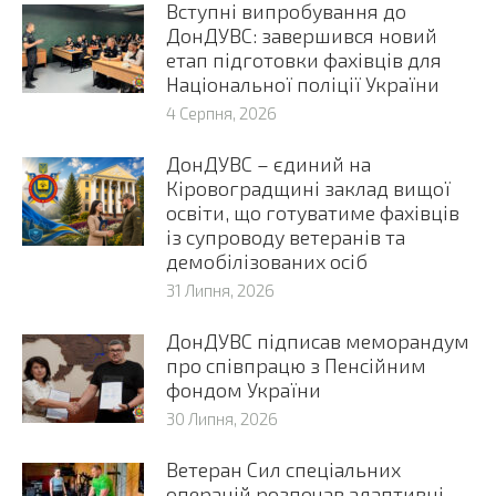
Вступні випробування до
ДонДУВС: завершився новий
етап підготовки фахівців для
Національної поліції України
4 Серпня, 2026
ДонДУВС – єдиний на
Кіровоградщині заклад вищої
освіти, що готуватиме фахівців
із супроводу ветеранів та
демобілізованих осіб
31 Липня, 2026
ДонДУВС підписав меморандум
про співпрацю з Пенсійним
фондом України
30 Липня, 2026
Ветеран Сил спеціальних
операцій розпочав адаптивні