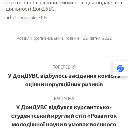
стратегічно важливих моментів для подальшої
діяльності ДонДУВС.
Переглядів:
194
Розділи
Кропивницький
,
Новини
22 Квітня, 2022
Post
ПОПЕРЕДНЯ
navigation
У ДонДУВС відбулось засідання комісії з
Previous
оцінки корупційних ризиків
post:
НАСТУПНА
У ДонДУВС відбувся курсантсько-
студентський круглий стіл «Розвиток
Next
молодіжної науки в умовах воєнного
post: