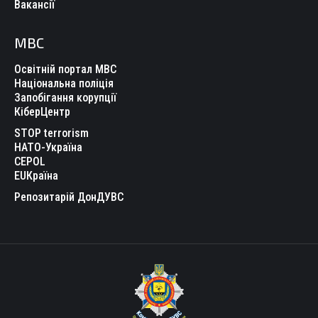
Вакансії
МВС
Освітній портал МВС
Національна поліція
Запобігання корупції
КіберЦентр
STOP terrorism
НАТО-Україна
CEPOL
EUКраїна
Репозитарій ДонДУВС