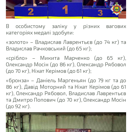
В особистому заліку у різних вагових
категоріях медалі здобули:
«золото» – Владислав Лаврентьєв (до 74 кг) та
Владислав Рачковський (до 65 кг);
«срібло» – Микита Марченко (до 65 кг),
Олександр Мосін (до 86 кг), Олександр Рябовол
(до 70 кг), Ніхат Керімов (до 61 кг);
«бронза» – Даніель Маргеньян (до 79 кг та до
86 кг), Давід Моторний та Ніхат Керімов (до 61
кг), Олександр Рябовол, Владислав Лаврентьєв
та Дмитро Попович (до 70 кг), Олександр Мосін
(до 92 кг).