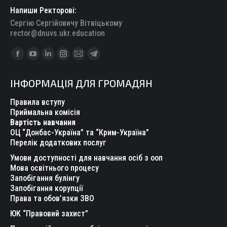
Напиши Ректорові:
Сергію Сергійовичу Вітвіцькому
rector@dnuvs.ukr.education
Find us on:
Facebook
YouTube
Linkedin
Instagram
Mail
Telegram
page
page
page
page
page
page
ІНФОРМАЦІЯ ДЛЯ ГРОМАДЯН
opens
opens
opens
opens
opens
opens
in
in
in
in
in
in
Правила вступу
new
new
new
new
new
new
Приймальна комісія
Вартість навчання
window
window
window
window
window
window
ОЦ “Донбас-Україна” та “Крим-Україна”
Перелік додаткових послуг
Умови доступності для навчання осіб з ооп
Мова освітнього процесу
Запобігання булінгу
Запобігання корупції
Права та обов’язки ЗВО
ЮК “Правовий захист”