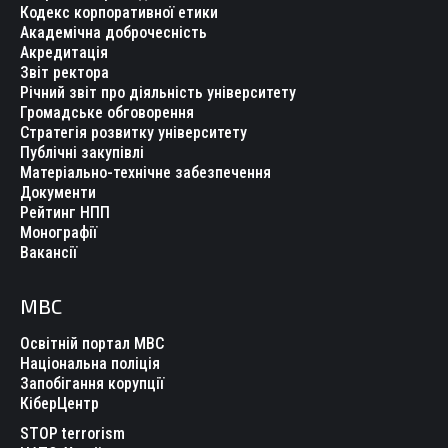
Кодекс корпоративної етики
Академічна доброчесність
Акредитація
Звіт ректора
Річний звіт про діяльність університету
Громадське обговорення
Стратегія розвитку університету
Публічні закупівлі
Матеріально-технічне забезпечення
Документи
Рейтинг НПП
Монографії
Вакансії
МВС
Освітній портал МВС
Національна поліція
Запобігання корупції
КіберЦентр
STOP terrorism