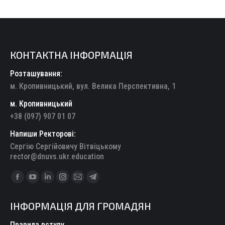
КОНТАКТНА ІНФОРМАЦІЯ
Розташування:
м. Кропивницький, вул. Велика Перспективна, 1
м. Кропивницький
+38 (097) 907 01 07
Напиши Ректорові:
Сергію Сергійовичу Вітвіцькому
rector@dnuvs.ukr.education
Find us on:
Facebook
YouTube
Linkedin
Instagram
Mail
Telegram
page
page
page
page
page
page
ІНФОРМАЦІЯ ДЛЯ ГРОМАДЯН
opens
opens
opens
opens
opens
opens
in
in
in
in
in
in
Правила вступу