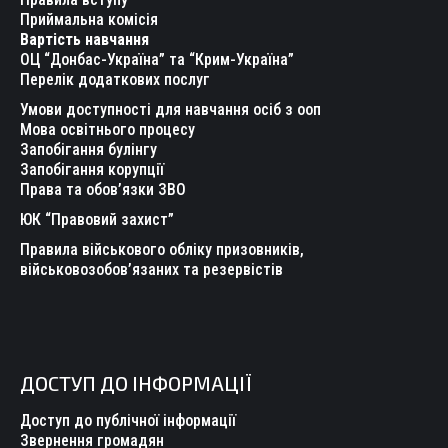
new
new
new
new
new
new
Приймальна комісія
Вартість навчання
window
window
window
window
window
window
ОЦ “Донбас-Україна” та “Крим-Україна”
Перелік додаткових послуг
Умови доступності для навчання осіб з ооп
Мова освітнього процесу
Запобігання булінгу
Запобігання корупції
Права та обов’язки ЗВО
ЮК “Правовий захист”
Правила військового обліку призовників,
військовозобов’язаних та резервістів
ДОСТУП ДО ІНФОРМАЦІЇ
Доступ до публічної інформації
Звернення громадян