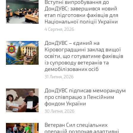
Вступні випробування до
ДонДУВС: завершився новий
етап підготовки фахівців для
Національної поліції України
4 Серпня, 2026
ДонДУВС – єдиний на
Кіровоградщині заклад вищої
освіти, що готуватиме фахівців
із супроводу ветеранів та
демобілізованих осіб
31 Липня, 2026
ДонДУВС підписав меморандум
про співпрацю з Пенсійним
фондом України
30 Липня, 2026
Ветеран Сил спеціальних
операцій розпочав адаптивні