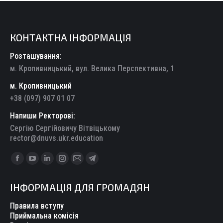
КОНТАКТНА ІНФОРМАЦІЯ
Розташування:
м. Кропивницький, вул. Велика Перспективна, 1
м. Кропивницький
+38 (097) 907 01 07
Напиши Ректорові:
Сергію Сергійовичу Вітвіцькому
rector@dnuvs.ukr.education
Find us on:
Facebook
YouTube
Linkedin
Instagram
Mail
Telegram
page
page
page
page
page
page
ІНФОРМАЦІЯ ДЛЯ ГРОМАДЯН
opens
opens
opens
opens
opens
opens
in
in
in
in
in
in
Правила вступу
new
new
new
new
new
new
Приймальна комісія