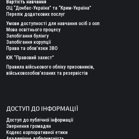
Вартість навчання
window
window
window
window
window
window
ОЦ “Донбас-Україна” та “Крим-Україна”
Перелік додаткових послуг
Умови доступності для навчання осіб з ооп
Мова освітнього процесу
Запобігання булінгу
Запобігання корупції
Права та обов’язки ЗВО
ЮК “Правовий захист”
Правила військового обліку призовників,
військовозобов’язаних та резервістів
ДОСТУП ДО ІНФОРМАЦІЇ
Доступ до публічної інформації
Звернення громадян
Кодекс корпоративної етики
Академічна доброчесність