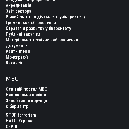
Акредитація
Звіт ректора
Річний звіт про діяльність університету
Громадське обговорення
Стратегія розвитку університету
Публічні закупівлі
Матеріально-технічне забезпечення
Документи
Рейтинг НПП
Монографії
Вакансії
МВС
Освітній портал МВС
Національна поліція
Запобігання корупції
КіберЦентр
STOP terrorism
НАТО-Україна
CEPOL