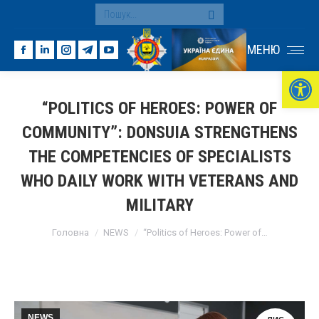
Search:
МЕНЮ
Facebook
Linkedin
Instagram
Telegram
YouTube
Ві
page
page
page
page
page
opens
opens
opens
opens
opens
“POLITICS OF HEROES: POWER OF
in
in
in
in
in
COMMUNITY”: DONSUIA STRENGTHENS
new
new
new
new
new
window
window
window
window
window
THE COMPETENCIES OF SPECIALISTS
WHO DAILY WORK WITH VETERANS AND
MILITARY
You are here:
Головна
NEWS
“Politics of Heroes: Power of…
NEWS