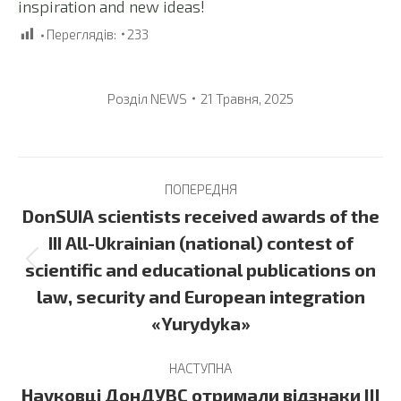
inspiration and new ideas!
Переглядів:
233
Розділ
NEWS
21 Травня, 2025
Post
ПОПЕРЕДНЯ
navigation
DonSUIA scientists received awards of the
III All-Ukrainian (national) contest of
Previous
scientific and educational publications on
post:
law, security and European integration
«Yurydyka»
НАСТУПНА
Науковці ДонДУВС отримали відзнаки ІІІ