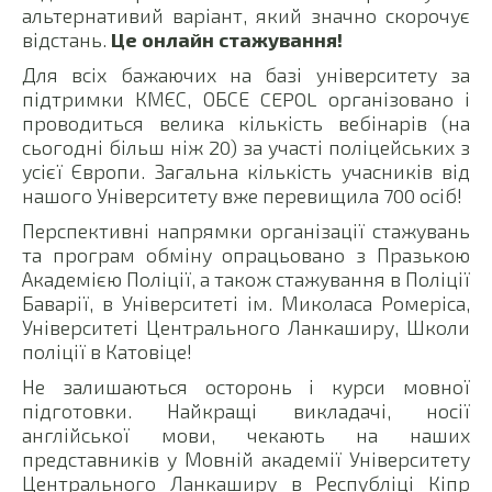
альтернативий варіант, який значно скорочує
відстань.
Це онлайн стажування!
Для всіх бажаючих на базі університету за
підтримки КМЄС, ОБСЕ CEPOL організовано і
проводиться велика кількість вебінарів (на
сьогодні більш ніж 20) за участі поліцейських з
усієї Європи. Загальна кількість учасників від
нашого Університету вже перевищила 700 осіб!
Перспективні напрямки організації стажувань
та програм обміну опрацьовано з Празькою
Академією Поліції, а також стажування в Поліції
Баварії, в Університеті ім. Миколаса Ромеріса,
Університеті Центрального Ланкаширу, Школи
поліції в Катовіце!
Не залишаються осторонь і курси мовної
підготовки. Найкращі викладачі, носії
англійської мови, чекають на наших
представників у Мовній академії Університету
Центрального Ланкаширу в Республіці Кіпр