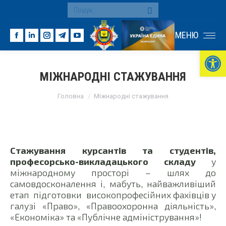
Search:
МЕНЮ
Facebook
Linkedin
Instagram
Telegram
YouTube
Ві
page
page
page
page
page
opens
opens
opens
opens
opens
МІЖНАРОДНІ СТАЖУВАННЯ
in
in
in
in
in
You are here:
new
new
new
new
new
Головна
Міжнародні стажування
window
window
window
window
window
Стажування курсантів та студентів,
професорсько-викладацького складу
у
міжнародному просторі – шлях до
самовдосконалення і, мабуть, найважливіший
етап підготовки високопрофесійних фахівців у
галузі «Право», «Правоохоронна діяльність»,
«Економіка» та «Публічне адміністрування»!