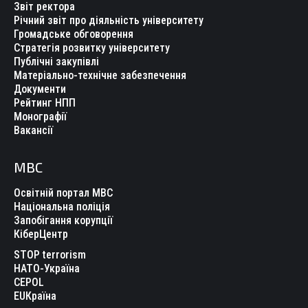
Звіт ректора
Річний звіт про діяльність університету
Громадське обговорення
Стратегія розвитку університету
Публічні закупівлі
Матеріально-технічне забезпечення
Документи
Рейтинг НПП
Монографії
Вакансії
МВС
Освітній портал МВС
Національна поліція
Запобігання корупції
КіберЦентр
STOP terrorism
НАТО-Україна
CEPOL
EUКраїна