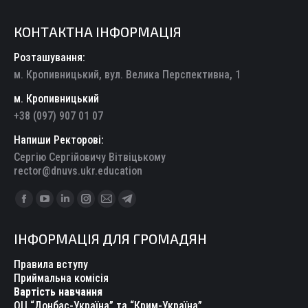
КОНТАКТНА ІНФОРМАЦІЯ
Розташування:
м. Кропивницький, вул. Велика Перспективна, 1
м. Кропивницький
+38 (097) 907 01 07
Напиши Ректорові:
Сергію Сергійовичу Вітвіцькому
rector@dnuvs.ukr.education
Find us on:
Facebook
YouTube
Linkedin
Instagram
Mail
Telegram
page
page
page
page
page
page
ІНФОРМАЦІЯ ДЛЯ ГРОМАДЯН
opens
opens
opens
opens
opens
opens
in
in
in
in
in
in
Правила вступу
new
new
new
new
new
new
Приймальна комісія
Вартість навчання
window
window
window
window
window
window
ОЦ “Донбас-Україна” та “Крим-Україна”